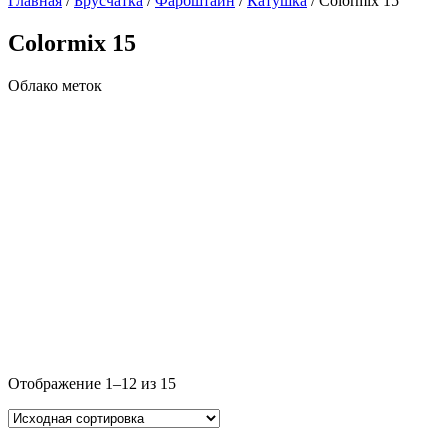
Главная
/
Брусчатка
/
Фарбштайн
/
Катушка
/ Colormix 15
Colormix 15
Облако меток
Отображение 1–12 из 15