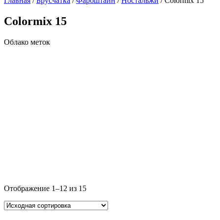
Главная
/
Брусчатка
/
Фарбштайн
/
Ностальжи
/ Colormix 15
Colormix 15
Облако меток
Отображение 1–12 из 15