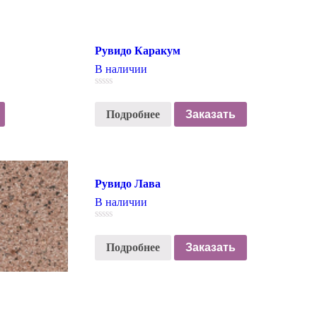
Рувидо Каракум
В наличии
0
out
Подробнее
Заказать
of
5
Рувидо Лава
В наличии
0
out
Подробнее
Заказать
of
5