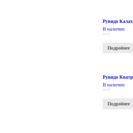
Рувидо Калах
В наличии
0
out
Подробнее
of
5
Рувидо Кватр
В наличии
0
out
Подробнее
of
5