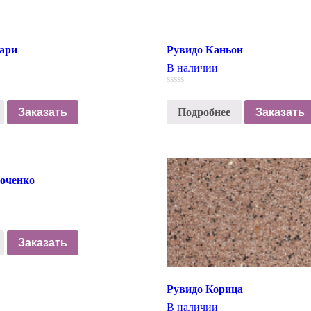
ари
Рувидо Каньон
В наличии
0
out
Заказать
Подробнее
Заказать
of
5
оченко
Заказать
Рувидо Корица
В наличии