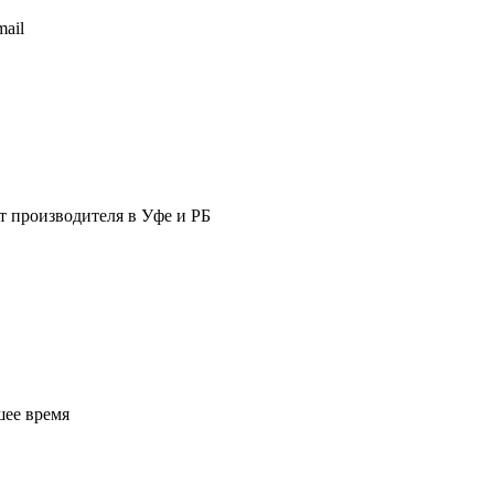
ail
т производителя в Уфе и РБ
шее время