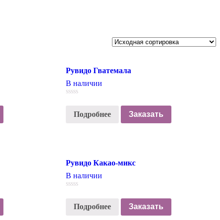
Рувидо Гватемала
В наличии
0
out
Подробнее
Заказать
of
5
Рувидо Какао-микс
В наличии
0
out
Подробнее
Заказать
of
5