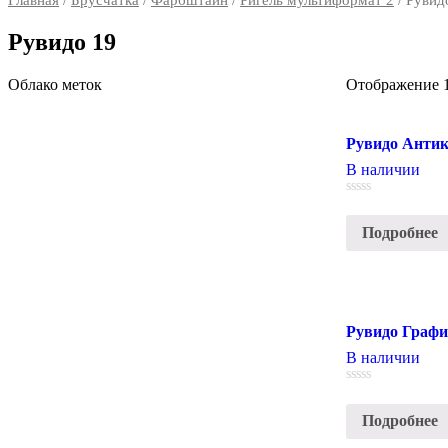
Главная
/
Брусчатка
/
Фарбштайн
/
Ригель мультиформат 2
/ Рувид
Рувидо 19
Облако меток
Отображение 1
Рувидо Анти
В наличии
0
out
Подробнее
of
5
Рувидо Графи
В наличии
0
out
Подробнее
of
5