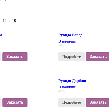
о 19
–12 из 19
ка
Рувидо Верде
В наличии
0
out
Заказать
Подробнее
Заказать
of
5
т
Рувидо Дорблю
В наличии
0
out
Заказать
Подробнее
Заказать
of
5