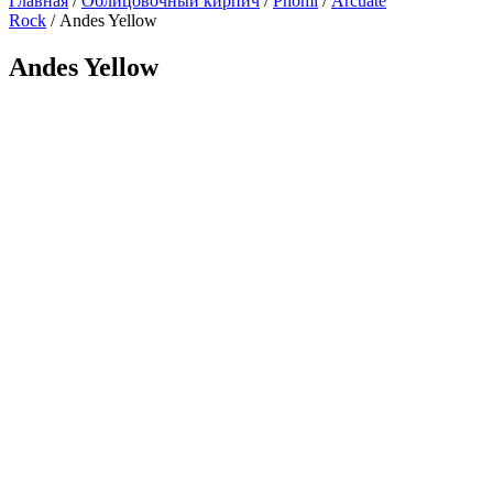
Главная
/
Облицовочный кирпич
/
Phomi
/
Arcuate
Rock
/ Andes Yellow
Andes Yellow