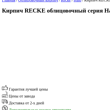
Главная
/
Облицовочный кирпич
/
Recke
/
Halb
/ Кирпич RECKE 
Кирпич RECKE облицовочный серия Hal
Гарантия лучшей цены
Цены от завода
Доставка от 2-х дней
Дополнительные скидки строителям