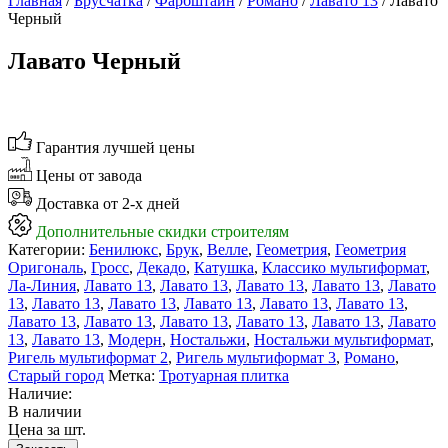
Главная
/
Брусчатка
/
Фарбштайн
/
Романо
/
Лавато 13
/ Лавато
Черный
Лавато Черный
Гарантия лучшей цены
Цены от завода
Доставка от 2-х дней
Дополнительные скидки строителям
Категории:
Бенилюкс
,
Брук
,
Велле
,
Геометрия
,
Геометрия
Оригональ
,
Гросс
,
Декадо
,
Катушка
,
Классико мультиформат
,
Ла-Линия
,
Лавато 13
,
Лавато 13
,
Лавато 13
,
Лавато 13
,
Лавато
13
,
Лавато 13
,
Лавато 13
,
Лавато 13
,
Лавато 13
,
Лавато 13
,
Лавато 13
,
Лавато 13
,
Лавато 13
,
Лавато 13
,
Лавато 13
,
Лавато
13
,
Лавато 13
,
Модерн
,
Ностальжи
,
Ностальжи мультиформат
,
Ригель мультиформат 2
,
Ригель мультиформат 3
,
Романо
,
Старый город
Метка:
Тротуарная плитка
Наличие:
В наличии
Цена за шт.