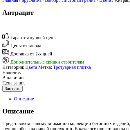
Главная
/
Брусчатка
/
Выбор
/
Листопад гранит
/
Цвета
/ Антрац
Антрацит
Гарантия лучшей цены
Цены от завода
Доставка от 2-х дней
Дополнительные скидки строителям
Категория:
Цвета
Метка:
Тротуарная плитка
Наличие:
В наличии
Цена за шт.
Заказать
Описание
Описание
Представляем вашему вниманию коллекции бетонных изделий, 
лучшие образцы нашей продукции. В каталоге представлены ра