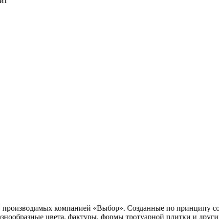
ит
производимых компанией «Выбор». Созданные по принципу соче
знообразные цвета, фактуры, формы тротуарной плитки и други