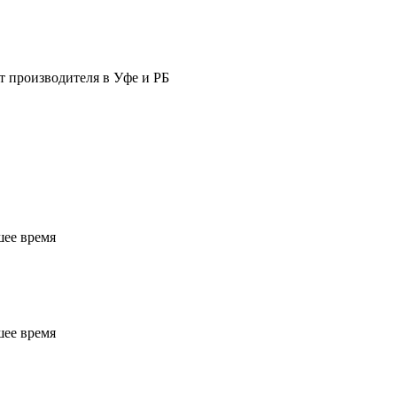
т производителя в Уфе и РБ
шее время
шее время