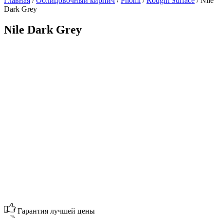
Главная
/
Облицовочный кирпич
/
Phomi
/
Rought Surface
/ Nile
Dark Grey
Nile Dark Grey
Гарантия лучшей цены