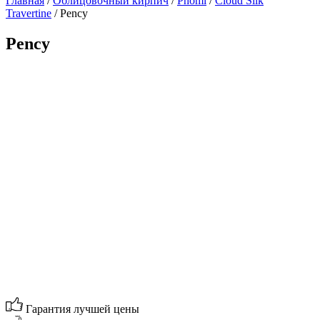
Главная
/
Облицовочный кирпич
/
Phomi
/
Cloud Silk
Travertine
/ Pency
Pency
Гарантия лучшей цены