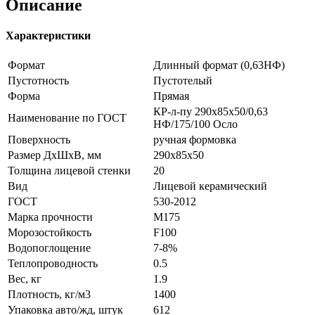
Описание
Характеристики
Формат
Длинный формат (0,63НФ)
Пустотность
Пустотелый
Форма
Прямая
КР-л-пу 290х85х50/0,63
Наименование по ГОСТ
НФ/175/100 Осло
Поверхность
ручная формовка
Размер ДхШхВ, мм
290х85х50
Толщина лицевой стенки
20
Вид
Лицевой керамический
ГОСТ
530-2012
Марка прочности
М175
Морозостойкость
F100
Водопоглощение
7-8%
Теплопроводность
0.5
Вес, кг
1.9
Плотность, кг/м3
1400
Упаковка авто/жд, штук
612